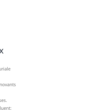
x
uriale
nnovants
ses.
luent: