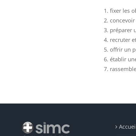
fixer les o
concevoir 
préparer u
recruter e
offrir un
établir un
rassemble
Accuei