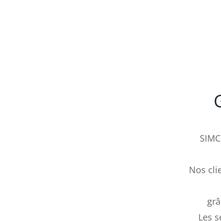
SIMC 
Nos cli
grâ
Les s