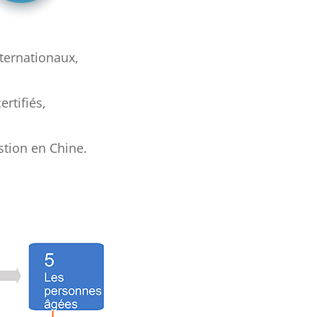
ternationaux,
rtifiés,
stion en Chine.